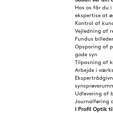
Sådan ser din d
Hos os får du i
ekspertise at ø
Kontrol af kun
Vejledning af 
Fundus billede
Opsporing af p
gode syn
Tilpasning af k
Arbejde i værks
Ekspertrådgivn
synsprøverum
Udlevering af b
Journalføring 
I Profil Optik t