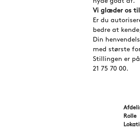
nyde godt af.
Vi glæder os til
Er du autoriser
bedre at kende,
Din henvendelse
med største fo
Stillingen er p
21 75 70 00.
Afdel
Rolle
Lokat