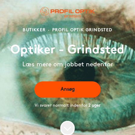
BUTIKKER
·
PROFIL OPTIK GRINDSTED
Optiker - Grindsted
Læs mere om jobbet nedenfor
Ansøg
Vi svarer normalt indenfor
2 uger