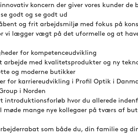
 innovativ koncern der giver vores kunder de 
t se godt og se godt ud
 åbent og frit arbejdsmiljø med fokus på kon
or vi lægger vægt på det uformelle og at have
gheder for kompetenceudvikling
t arbejde med kvalitetsprodukter og ny tekno
lotte og moderne butikker
r for karriereudvikling i Profil Optik i Dan
Group i Norden
t introduktionsforløb hvor du allerede indenf
l møde mange nye kollegaer på tværs af buti
rbejderrabat som både du, din familie og di