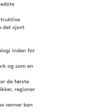
bedste
struktive
 det sjovt
logi inden for
mark og som en
or de første
kker, regioner
ne venner kan