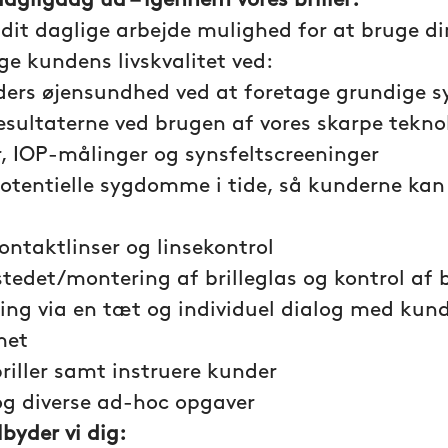
agligdag ud – igennem vores briller:
 dit daglige arbejde mulighed for at bruge di
ge kundens livskvalitet ved:
ders øjensundhed ved at foretage grundige s
resultaterne ved brugen af vores skarpe tekno
r, IOP-målinger og synsfeltscreeninger
otentielle sygdomme i tide, så kunderne kan
ontaktlinser og linsekontrol
tedet/montering af brilleglas og kontrol af b
ing via en tæt og individuel dialog med kund
met
riller samt instruere kunder
og diverse ad-hoc opgaver
ilbyder vi dig: