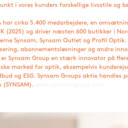
kt i vores kunders forskellige livsstile og b
 har cirka 5.400 medarbejdere, en omsætnin
SEK (2025) og driver næsten 600 butikker i No
rne Synsam, Synsam Outlet og Profil Optik.
lisering, abonnementsløsninger og andre inno
 er Synsam Group en stærk innovator på fler
iske marked for optik, eksempelvis kunderejs
bud og ESG. Synsam Groups aktie handles 
m (SYNSAM).
www.synsamgroup.com