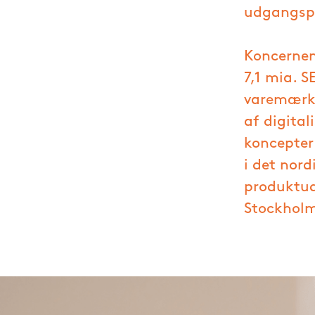
udgangspun
Koncernen
7,1 mia. 
varemærke
af digita
koncepter
i det nord
produktud
Stockhol