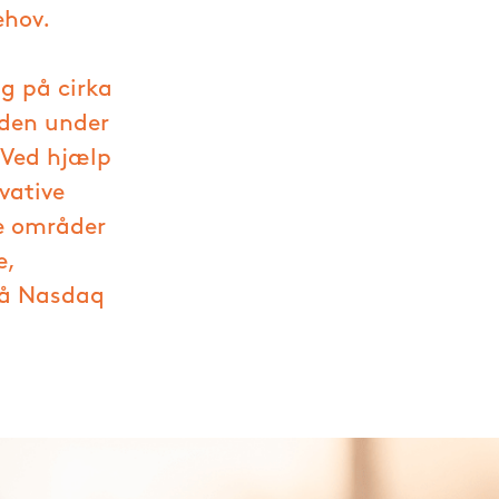
ehov.
g på cirka
rden under
 Ved hjælp
vative
e områder
e,
på Nasdaq