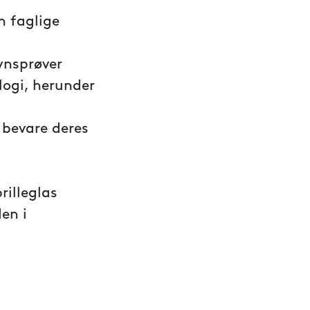
n faglige
ynsprøver
logi, herunder
 bevare deres
rilleglas
en i