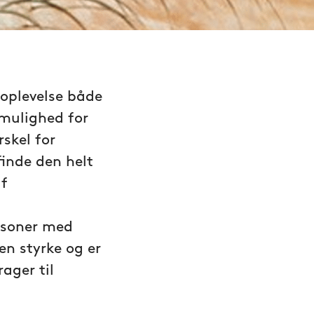
 oplevelse både
 mulighed for
skel for
inde den helt
af
rsoner med
n styrke og er
ager til