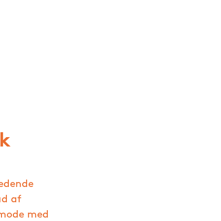
ik
ledende
ud af
lemode med