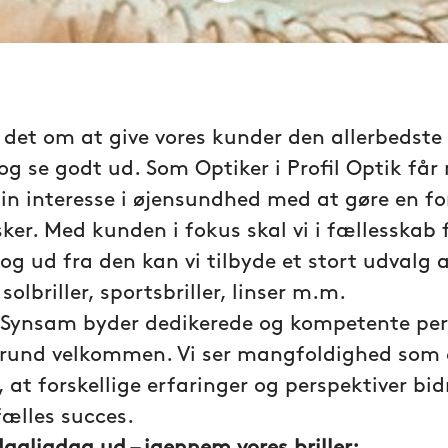
 det om at give vores kunder den allerbedste
og se godt ud. Som Optiker i Profil Optik får
in interesse i øjensundhed med at gøre en for
r. Med kunden i fokus skal vi i fællesskab f
 og ud fra den kan vi tilbyde et stort udvalg 
 solbriller, sportsbriller, linser m.m.
y Synsam byder dedikerede og kompetente pe
grund velkommen. Vi ser mangfoldighed som e
 at forskellige erfaringer og perspektiver bidr
fælles succes.