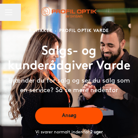
KARRIEREMENU
Del side
BUTIKKER
·
PROFIL OPTIK VARDE
Salgs- og
kunderådgiver Varde
Brænder du for salg og ser du salg som
en service? Så se mere nedenfor
Ansøg
Vi svarer normalt indenfor
2 uger